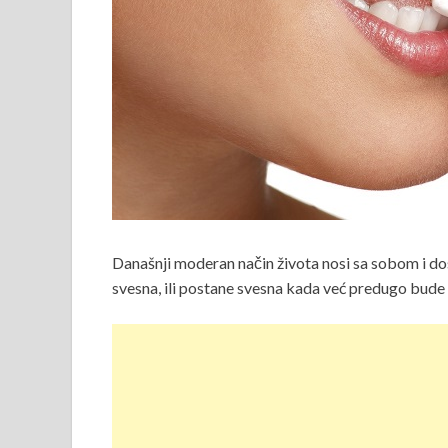
Današnji moderan način života nosi sa sobom i dost
svesna, ili postane svesna kada već predugo bude u