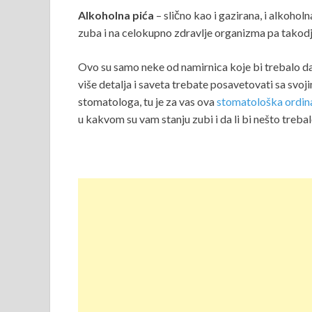
Alkoholna pića
– slično kao i gazirana, i alkohol
zuba i na celokupno zdravlje organizma pa takodj
Ovo su samo neke od namirnica koje bi trebalo da
više detalja i saveta trebate posavetovati sa s
stomatologa, tu je za vas ova
stomatološka ordin
u kakvom su vam stanju zubi i da li bi nešto treba