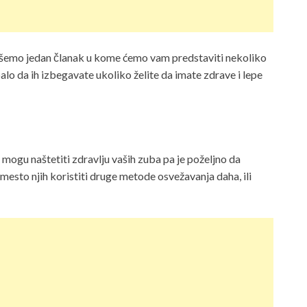
pišemo jedan članak u kome ćemo vam predstaviti nekoliko
balo da ih izbegavate ukoliko želite da imate zdrave i lepe
mogu naštetiti zdravlju vaših zuba pa je poželjno da
esto njih koristiti druge metode osvežavanja daha, ili