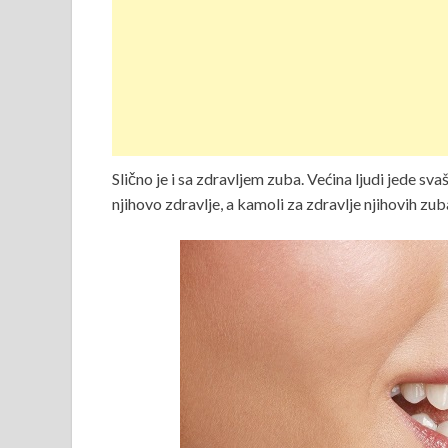
Slično je i sa zdravljem zuba. Većina ljudi jede svaš
njihovo zdravlje, a kamoli za zdravlje njihovih zub