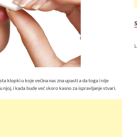
L
a klopki u koje većina nas zna upasti a da toga i nije
 njoj, i kada bude već skoro kasno za ispravljanje stvari.