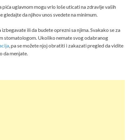
na pića uglavnom mogu vrlo loše uticati na zdravlje vaših
e gledajte da njihov unos svedete na minimum.
 izbegavate ili da budete oprezni sa njima. Svakako se za
vojim stomatologom. Ukoliko nemate svog odabranog
acija
, pa se možete njoj obratiti i zakazati pregled da vidite
lo da menjate.