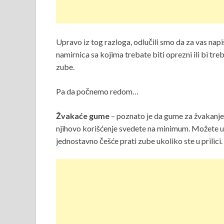
Upravo iz tog razloga, odlučili smo da za vas na
namirnica sa kojima trebate biti oprezni ili bi tre
zube.
Pa da počnemo redom…
Žvakaće gume
– poznato je da gume za žvakanje 
njihovo korišćenje svedete na minimum. Možete um
jednostavno češće prati zube ukoliko ste u prilici.