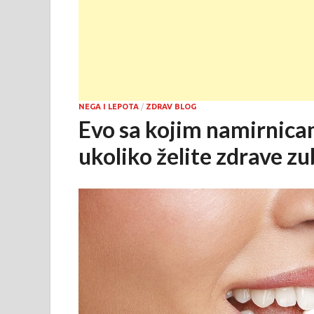
NEGA I LEPOTA
/
ZDRAV BLOG
Evo sa kojim namirnica
ukoliko želite zdrave zu