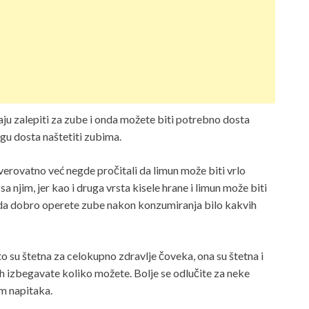
znaju zalepiti za zube i onda možete biti potrebno dosta
gu dosta naštetiti zubima.
verovatno već negde pročitali da limun može biti vrlo
a njim, jer kao i druga vrsta kisele hrane i limun može biti
o da dobro operete zube nakon konzumiranja bilo kakvih
o su štetna za celokupno zdravlje čoveka, ona su štetna i
ih izbegavate koliko možete. Bolje se odlučite za neke
m napitaka.