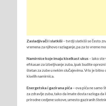
Zasladjivači i slatkiši
– tvrdji slatkiši se često 
vremena za njihovo razlaganje, pa za to vreme mo
Namirnice koje imaju kiselkast ukus
– iako ste 
efikasan za izbeljivanje zuba, ipak budite oprezni s
štetan za zube u nekim slučajevima. Vrlo je bitn
kiselih namirnica.
Energetska i gazirana pića
– ova pića ne samo št
za zdravlje zuba, tako da imate dosta razloga da 
prirodne cedjene sokove, umesto gaziranih štetni