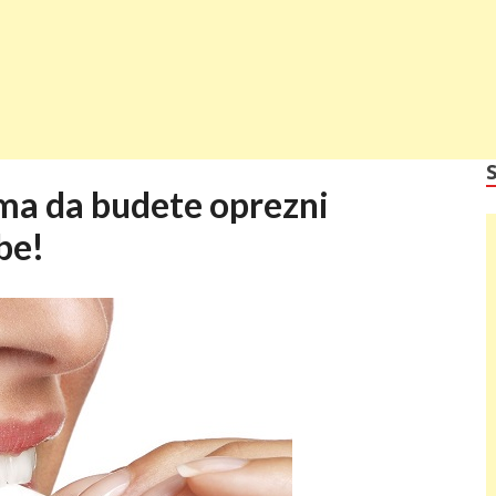
ma da budete oprezni
be!