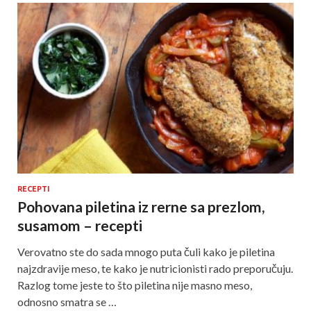
RECEPTI
Pohovana piletina iz rerne sa prezlom,
susamom – recepti
Verovatno ste do sada mnogo puta čuli kako je piletina
najzdravije meso, te kako je nutricionisti rado preporučuju.
Razlog tome jeste to što piletina nije masno meso,
odnosno smatra se …