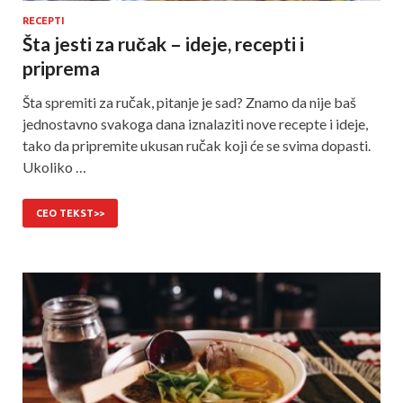
RECEPTI
Šta jesti za ručak – ideje, recepti i
priprema
Šta spremiti za ručak, pitanje je sad? Znamo da nije baš
jednostavno svakoga dana iznalaziti nove recepte i ideje,
tako da pripremite ukusan ručak koji će se svima dopasti.
Ukoliko …
CEO TEKST>>