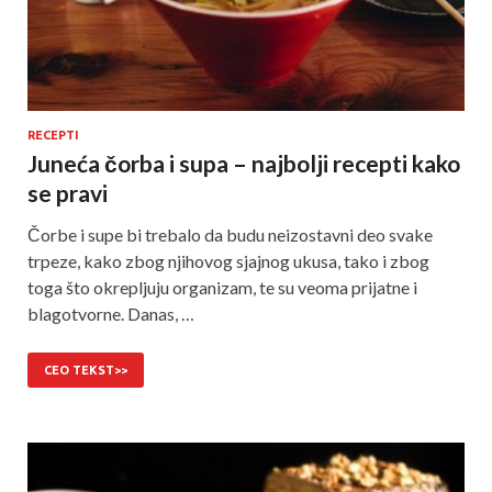
RECEPTI
Juneća čorba i supa – najbolji recepti kako
se pravi
Čorbe i supe bi trebalo da budu neizostavni deo svake
trpeze, kako zbog njihovog sjajnog ukusa, tako i zbog
toga što okrepljuju organizam, te su veoma prijatne i
blagotvorne. Danas, …
CEO TEKST>>