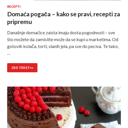
RECEPTI
Domaća pogača – kako se pravi, recepti za
pripremu
Današnje domaćice zaista imaju dosta pogodnosti – sve
što možete da zamislite može da se kupi u marketima. Od
gotovih kolača, torti, slanih jela, pa sve do peciva. Te tako,
…
CEO TEKST>>