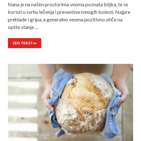
Nana je na našim prostorima veoma poznata biljka, te se
koristi u svrhu lečenja i preventive mnogih bolesti. Najpre
prehlade i gripa, a generalno veoma pozitivno utiče na
opšte stanje …
CEO TEKST>>