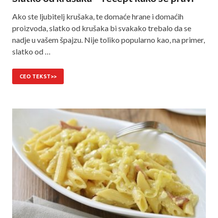
Ako ste ljubitelj krušaka, te domaće hrane i domaćih
proizvoda, slatko od krušaka bi svakako trebalo da se
nadje u vašem špajzu. Nije toliko popularno kao, na primer,
slatko od …
CEO TEKST>>