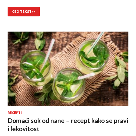
CEO TEKST>>
RECEPTI
Domaći sok od nane – recept kako se pravi
i lekovitost