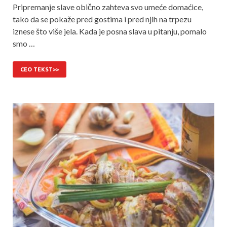
Pripremanje slave obično zahteva svo umeće domaćice,
tako da se pokaže pred gostima i pred njih na trpezu
iznese što više jela. Kada je posna slava u pitanju, pomalo
smo …
CEO TEKST>>