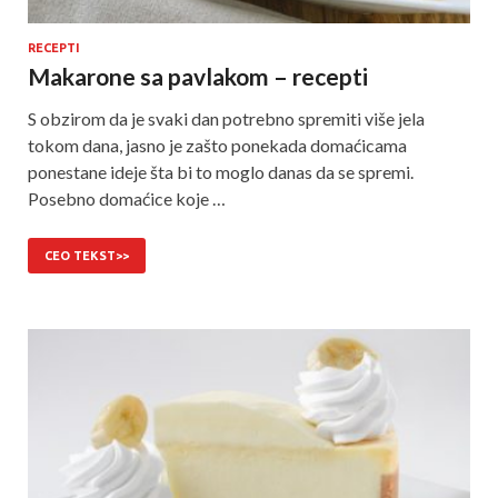
RECEPTI
Makarone sa pavlakom – recepti
S obzirom da je svaki dan potrebno spremiti više jela
tokom dana, jasno je zašto ponekada domaćicama
ponestane ideje šta bi to moglo danas da se spremi.
Posebno domaćice koje …
CEO TEKST>>