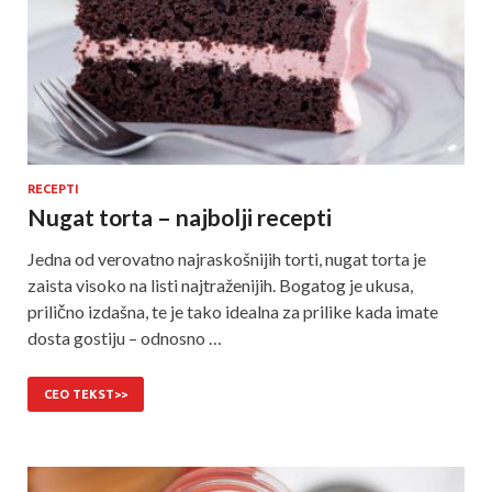
RECEPTI
Nugat torta – najbolji recepti
Jedna od verovatno najraskošnijih torti, nugat torta je
zaista visoko na listi najtraženijih. Bogatog je ukusa,
prilično izdašna, te je tako idealna za prilike kada imate
dosta gostiju – odnosno …
CEO TEKST>>