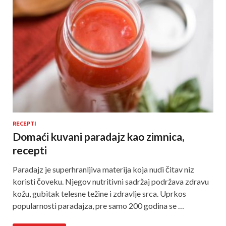
RECEPTI
Domaći kuvani paradajz kao zimnica,
recepti
Paradajz je superhranljiva materija koja nudi čitav niz
koristi čoveku. Njegov nutritivni sadržaj podržava zdravu
kožu, gubitak telesne težine i zdravlje srca. Uprkos
popularnosti paradajza, pre samo 200 godina se …