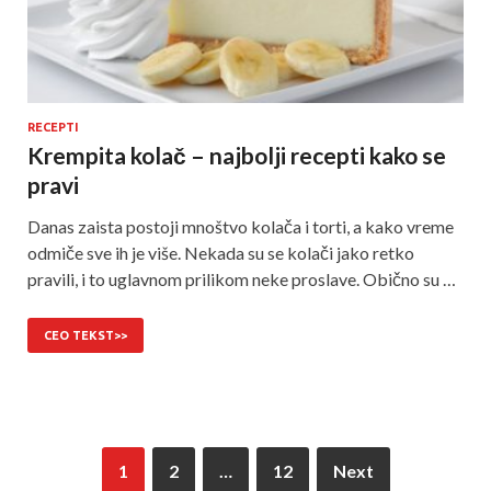
RECEPTI
Krempita kolač – najbolji recepti kako se
pravi
Danas zaista postoji mnoštvo kolača i torti, a kako vreme
odmiče sve ih je više. Nekada su se kolači jako retko
pravili, i to uglavnom prilikom neke proslave. Obično su …
CEO TEKST>>
1
2
…
12
Next