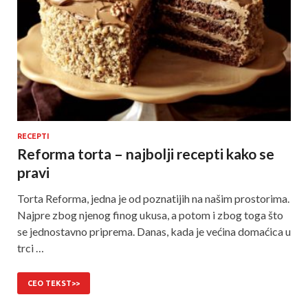
RECEPTI
Reforma torta – najbolji recepti kako se
pravi
Torta Reforma, jedna je od poznatijih na našim prostorima.
Najpre zbog njenog finog ukusa, a potom i zbog toga što
se jednostavno priprema. Danas, kada je većina domaćica u
trci …
CEO TEKST>>