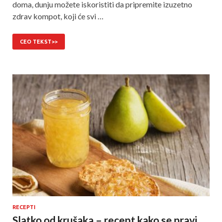
doma, dunju možete iskoristiti da pripremite izuzetno
zdrav kompot, koji će svi …
CEO TEKST>>
RECEPTI
Slatko od krušaka – recept kako se pravi