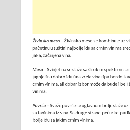
Živinsko meso
– Živinsko meso se kombinuje uz vin
pačetinu u suštini najbolje idu sa crnim vinima sre
jaka, začinjena vina.
Meso
– Svinjetina se slaže sa širokim spektrom crn
jagnjetinu dobro idu fina zrela vina tipa bordo, kao
crnim vinima, ali dobar izbor može da bude i beli š
vinima.
Povrće
– Sveže povrće se uglavnom bolje slaže uz b
sa taninima iz vina. Sa druge strane, pečurke, pat
bolje idu sa jakim crnim vinima.