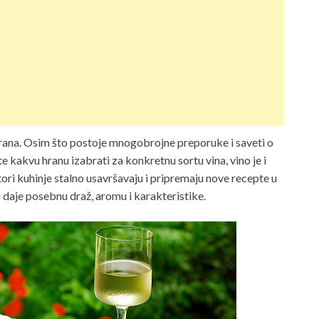
hrana. Osim što postoje mnogobrojne preporuke i saveti o
 kakvu hranu izabrati za konkretnu sortu vina, vino je i
ori kuhinje stalno usavršavaju i pripremaju nove recepte u
u daje posebnu draž, aromu i karakteristike.