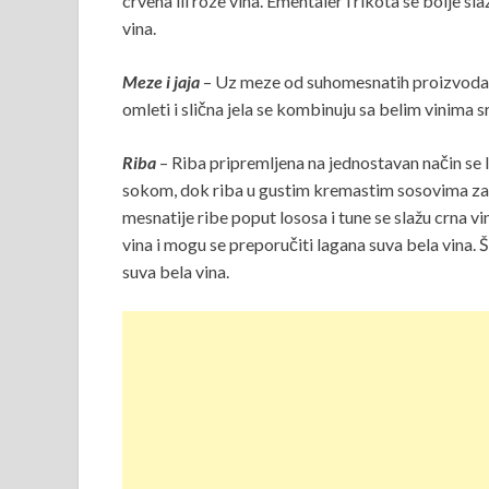
crvena ili roze vina. Ementaler i rikota se bolje 
vina.
Meze i jaja
– Uz meze od suhomesnatih proizvoda se s
omleti i slična jela se kombinuju sa belim vinima s
Riba
– Riba pripremljena na jednostavan način se 
sokom, dok riba u gustim kremastim sosovima zaht
mesnatije ribe poput lososa i tune se slažu crna vi
vina i mogu se preporučiti lagana suva bela vina. Š
suva bela vina.