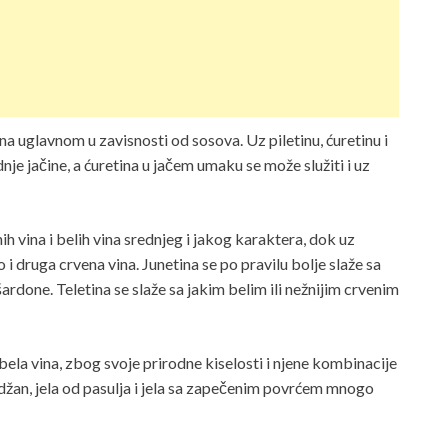
a uglavnom u zavisnosti od sosova. Uz piletinu, ćuretinu i
dnje jačine, a ćuretina u jačem umaku se može služiti i uz
ih vina i belih vina srednjeg i jakog karaktera, dok uz
 i druga crvena vina. Junetina se po pravilu bolje slaže sa
ardone. Teletina se slaže sa jakim belim ili nežnijim crvenim
ela vina, zbog svoje prirodne kiselosti i njene kombinacije
lidžan, jela od pasulja i jela sa zapečenim povrćem mnogo