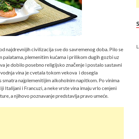
L
 od najdrevnijih civilizacija sve do savremenog doba. Pilo se
m palatama, plemenitim kućama i prilikom dugih gozbi uz
tva je dobilo posebno religijsko značenje i postalo sastavni
zvodnja vina je cvetala tokom vekova i dosegla
nas smatra najplemenitijim alkoholnim napitkom. Po vinima
 Italijani i Francuzi, a neke vrste vina imaju vrlo cenjeni
lture, a njihovo poznavanje predstavlja pravo umeće.