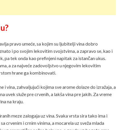
nu?
vlja pravo umeće, sa kojim su ljubitelji vina dobro
znato i po svojim lekovitim svojstvima, a zapravo se, kao i
ek, pa tek onda kao prefinjeni napitak za istančan ukus.
ma, a za najveće zadovoljstvo u njegovim lekovitim
vrstom hrane ga kombinovati.
e i vina, zahvaljujući kojima sve arome dolaze do izražaja, a
na uvek služe pre crvenih, a lakša vina pre jakih. Za vreme
vina na kraju.
iranih meze zalogaja uz vina. Svaka vrsta sira tako ima i
 sa crvenim i crnim vinima, a mocarela uz sveža mlada