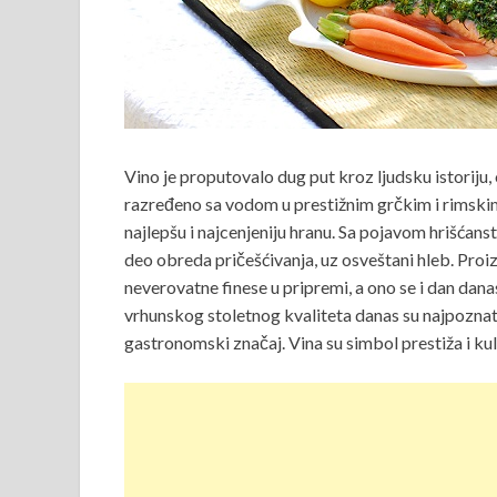
Vino je proputovalo dug put kroz ljudsku istoriju,
razređeno sa vodom u prestižnim grčkim i rimski
najlepšu i najcenjeniju hranu. Sa pojavom hrišćans
deo obreda pričešćivanja, uz osveštani hleb. Proi
neverovatne finese u pripremi, a ono se i dan da
vrhunskog stoletnog kvaliteta danas su najpoznatiji
gastronomski značaj. Vina su simbol prestiža i ku