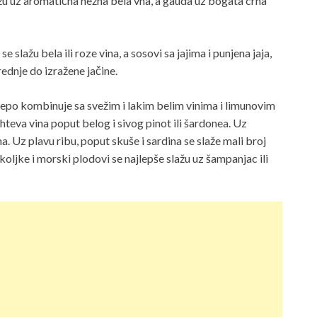
slažu uz aromatična nežna bela vna, a gauda uz bogata crna
lažu bela ili roze vina, a sosovi sa jajima i punjena jaja,
rednje do izražene jačine.
lepo kombinuje sa svežim i lakim belim vinima i limunovim
eva vina poput belog i sivog pinot ili šardonea. Uz
na. Uz plavu ribu, poput skuše i sardina se slaže mali broj
koljke i morski plodovi se najlepše slažu uz šampanjac ili