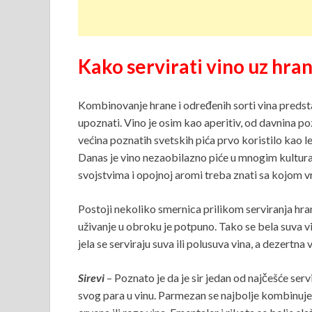
Kako servirati vino uz hra
Kombinovanje hrane i određenih sorti vina predsta
upoznati. Vino je osim kao aperitiv, od davnina po
većina poznatih svetskih pića prvo koristilo kao l
Danas je vino nezaobilazno piće u mnogim kultura
svojstvima i opojnoj aromi treba znati sa kojom 
Postoji nekoliko smernica prilikom serviranja hran
uživanje u obroku je potpuno. Tako se bela suva vi
jela se serviraju suva ili polusuva vina, a dezertna 
Sirevi
– Poznato je da je sir jedan od najčešće serv
svog para u vinu. Parmezan se najbolje kombinuje