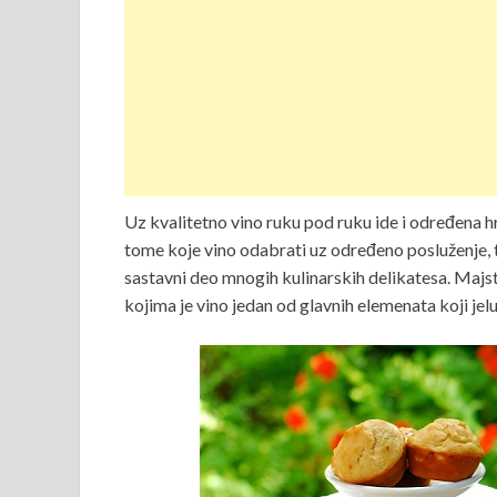
Uz kvalitetno vino ruku pod ruku ide i određena 
tome koje vino odabrati uz određeno posluženje, te
sastavni deo mnogih kulinarskih delikatesa. Majst
kojima je vino jedan od glavnih elemenata koji jel