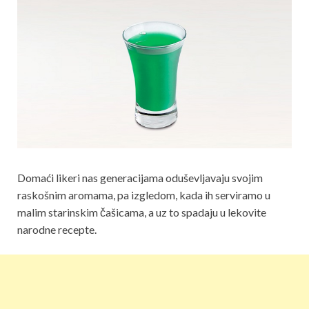
Domaći likeri nas generacijama oduševljavaju svojim
raskošnim aromama, pa izgledom, kada ih serviramo u
malim starinskim čašicama, a uz to spadaju u lekovite
narodne recepte.