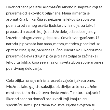
Liker od nane je slatki aromatični alkoholni napitak koji se
priprema od lekovitog bilja nane. Nana ili menta je
aromatična biljka, čija su neizmerna lekovita svojstva
poznata od samog osvita ljudske civilazicije, pa tako i
preparati i recepti koji je sadrže dele jedan deo njenog
izuzetno blagotvornog dejsta na čovekov organizam. U
narodu je poznata kao nana, metva, metvica, ponekad uz
epitete crna, ljuta, paprena i slično. Menta koju koristimo u
pripremi čajeva i drugih pića je trajna zeljasta začinska i
lekovita biljka, koja se gaji širom sveta zbog svoje arome i
pozitivnog delovanja.
Cela biljka nana je mirisna, osvežavajuće i jake arome.
Može se lako gajiti u saksiji, dok divlje raste na vlažnim
mestima, tako da zahteva dosta vode. Tinktura, čaj, sok i
liker od nane su domaći proizvodi koji imaju njenu
specifičnu notu i pozitivna svojstva. Njena svojstva su