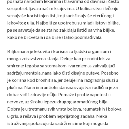
poznata narodnim lekarima i travarima od davnina i često
se upotrebljava u našim krajevima. U kulinarstvu i lečenju
se najviše koristi njen list, koji sadrži najviše eteričnog i
lekovitog ulja. Najbolji za upotrebu su mladi listovi biljke,
pa se savetuje da se stalno zakidaju listići sa vrha biljke,
kako ne bi cvetala i da bi se stalno podmlađivala.
Biljka nana je lekovita i korisna za ljudski organizam i
mnoga zdravstvena stanja. Deluje kao prirodni lek za
smirenje tegoba sa stomakom i varenjem, a zahvaljujući
sadržaju mentola, nana lako čisti disajne puteve. Posebno
je korisna kod bronhitisa, jer deluje i na razgradnju sluzi u
plućima. Nana ima antioksidansna svojstva i odlična je za
dobar vidi i zdravlje očiju. Pomaže i protiv napetosti i
nervoze, uz široku lepezu drugog aromatičnog bilja.
Dobra je u tretmanu svih vrsta bolova, reumatskih i bolova
u grlu, a rešava i problem neprijatnog zadaha. Neka
istraživanja pokazuju da sadrži enzime koji mogu da