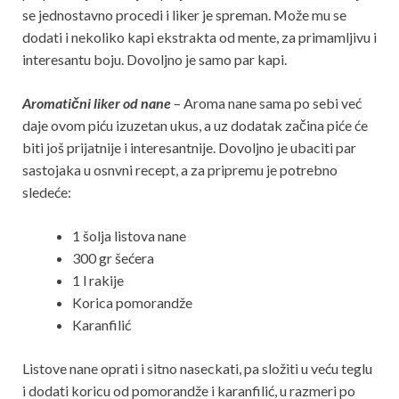
se jednostavno procedi i liker je spreman. Može mu se
dodati i nekoliko kapi ekstrakta od mente, za primamljivu i
interesantu boju. Dovoljno je samo par kapi.
Aromatični liker od nane
– Aroma nane sama po sebi već
daje ovom piću izuzetan ukus, a uz dodatak začina piće će
biti još prijatnije i interesantnije. Dovoljno je ubaciti par
sastojaka u osnvni recept, a za pripremu je potrebno
sledeće:
1 šolja listova nane
300 gr šećera
1 l rakije
Korica pomorandže
Karanfilić
Listove nane oprati i sitno naseckati, pa složiti u veću teglu
i dodati koricu od pomorandže i karanfilić, u razmeri po