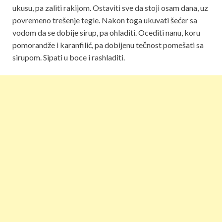
ukusu, pa zaliti rakijom. Ostaviti sve da stoji osam dana, uz
povremeno trešenje tegle. Nakon toga ukuvati šećer sa
vodom da se dobije sirup, pa ohladiti. Ocediti nanu, koru
pomorandže i karanfilić, pa dobijenu tečnost pomešati sa
sirupom. Sipati u boce i rashladiti.