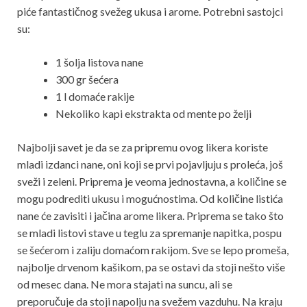
piće fantastičnog svežeg ukusa i arome. Potrebni sastojci
su:
1 šolja listova nane
300 gr šećera
1 l domaće rakije
Nekoliko kapi ekstrakta od mente po želji
Najbolji savet je da se za pripremu ovog likera koriste
mladi izdanci nane, oni koji se prvi pojavljuju s proleća, još
sveži i zeleni. Priprema je veoma jednostavna, a količine se
mogu podrediti ukusu i mogućnostima. Od količine listića
nane će zavisiti i jačina arome likera. Priprema se tako što
se mladi listovi stave u teglu za spremanje napitka, pospu
se šećerom i zaliju domaćom rakijom. Sve se lepo promeša,
najbolje drvenom kašikom, pa se ostavi da stoji nešto više
od mesec dana. Ne mora stajati na suncu, ali se
preporučuje da stoji napolju na svežem vazduhu. Na kraju