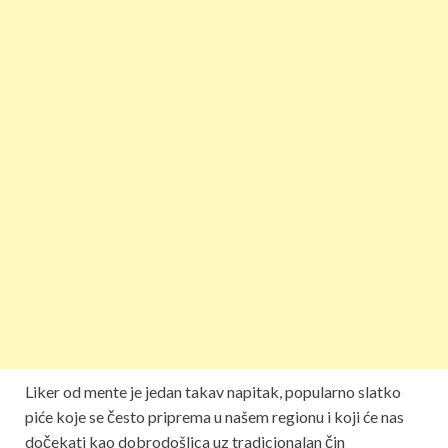
Liker od mente je jedan takav napitak, popularno slatko
piće koje se često priprema u našem regionu i koji će nas
dočekati kao dobrodošlica uz tradicionalan čin