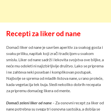
Recepti za liker od nane
Domaći liker od nane je savršen aperitiv za svakog gosta i
svaku priliku, napitak koji zrači tradicijom u svakom
smislu. Liker od nane sadrži i lekovita svojstva ove biljke, a
neće mu odoleti ni najizbirljivije društvo. Lako se priprema
i ne zahteva neki poseban i komplikovan postupak.
Najbolje se sprema od mladih listova nane, u rano proleće,
kada vegetacija tek buja. Sledi nekoliko dobrih recepata
za pripremu domaćeg likera od mente.
Domaći zeleni liker od nane
– Za osnovni recept za liker od
nane potrebna su svega tri osnovna sastojka, a dobija se