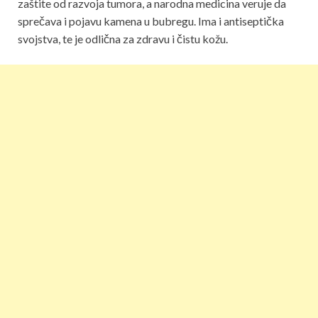
zaštite od razvoja tumora, a narodna medicina veruje da
sprečava i pojavu kamena u bubregu. Ima i antiseptička
svojstva, te je odlična za zdravu i čistu kožu.