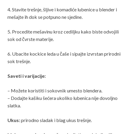
4. Stavite trešnje, šljive i komadiće lubenice u blender i
mešajte ih dok se potpuno ne sjedine.
5. Procedite mešavinu kroz cediljku kako biste odvojili
sok od čvrste materije.
6. Ubacite kockice leda u čaše i sipajte izvrstan prirodni
sok trešnje.
Saveti i varijacije:
– Možete koristiti i sokovnik umesto blendera.
– Dodajte kašiku šećera ukoliko lubenica nije dovoljno
slatka.
Ukus:
prirodno sladak i blag ukus trešnje.