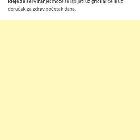
Ideje za serviranje:
može se ispijati uz grickalice ili uz
doručak za zdrav početak dana.