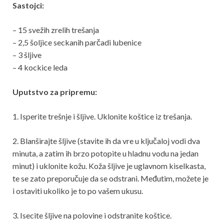
Sastojci:
– 15 svežih zrelih trešanja
– 2,5 šoljice seckanih parčadi lubenice
– 3 šljive
– 4 kockice leda
Uputstvo za pripremu:
1. Isperite trešnje i šljive. Uklonite koštice iz trešanja.
2. Blanširajte šljive (stavite ih da vre u ključaloj vodi dva
minuta, a zatim ih brzo potopite u hladnu vodu na jedan
minut) i uklonite kožu. Koža šljive je uglavnom kiselkasta,
te se zato preporučuje da se odstrani. Međutim, možete je
i ostaviti ukoliko je to po vašem ukusu.
3. Isecite šljive na polovine i odstranite koštice.