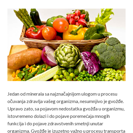
Jedan od minerala sa najznačajnijom ulogom u procesu
očuvanja zdravlja vašeg organizma, nesumnjivo je gvožđe.
Upravo zato, sa pojavom nedostatka gvožđa u organizmu,
istovremeno dolazi i do pojave poremećaja mnogih
funkcija i do pojave zdravstvenih smetnji unutar
organizma. Gvožđe je izuzetno važno u procesu transporta