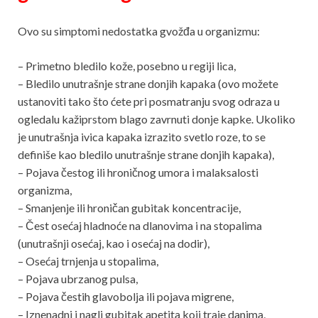
Ovo su simptomi nedostatka gvožđa u organizmu:
– Primetno bledilo kože, posebno u regiji lica,
– Bledilo unutrašnje strane donjih kapaka (ovo možete
ustanoviti tako što ćete pri posmatranju svog odraza u
ogledalu kažiprstom blago zavrnuti donje kapke. Ukoliko
je unutrašnja ivica kapaka izrazito svetlo roze, to se
definiše kao bledilo unutrašnje strane donjih kapaka),
– Pojava čestog ili hroničnog umora i malaksalosti
organizma,
– Smanjenje ili hroničan gubitak koncentracije,
– Čest osećaj hladnoće na dlanovima i na stopalima
(unutrašnji osećaj, kao i osećaj na dodir),
– Osećaj trnjenja u stopalima,
– Pojava ubrzanog pulsa,
– Pojava čestih glavobolja ili pojava migrene,
– Iznenadni i nagli gubitak apetita koji traje danima,