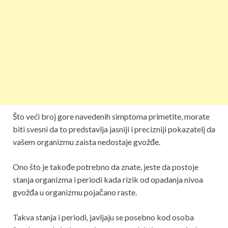
Što veći broj gore navedenih simptoma primetite, morate
biti svesni da to predstavlja jasniji i precizniji pokazatelj da
vašem organizmu zaista nedostaje gvožđe.
Ono što je takođe potrebno da znate, jeste da postoje
stanja organizma i periodi kada rizik od opadanja nivoa
gvožđa u organizmu pojačano raste.
Takva stanja i periodi, javljaju se posebno kod osoba