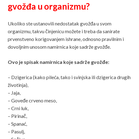
gvožđa u organizmu?
Ukoliko ste ustanovili nedostatak gvožđa u svom
organizmu, takvu činjenicu možete i treba da sanirate
prvenstveno korigovanjem ishrane, odnosno pravilnim i
dovoljnim unosom namirnica koje sadrže gvožđe.
Ovo je spisak namirnica koje sadrže gvožđe:
– Dzigerica (kako pileća, tako i svinjska ili dzigerica drugih
životinja),
– Jaja,
– Goveđe crveno meso,
– Crni luk,
– Pirinač,
– Spanać,
– Pasulj,