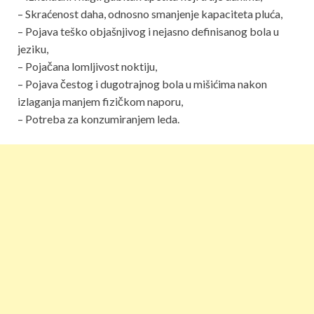
– Skraćenost daha, odnosno smanjenje kapaciteta pluća,
– Pojava teško objašnjivog i nejasno definisanog bola u
jeziku,
– Pojačana lomljivost noktiju,
– Pojava čestog i dugotrajnog bola u mišićima nakon
izlaganja manjem fizičkom naporu,
– Potreba za konzumiranjem leda.