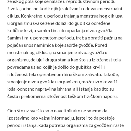
ženskog pola koje se nalaze u reproduktivnom periodu
života, odnosno kod kojih je aktivan i redovan menstrualni
ciklus. Konkretno, u periodu trajanja menstrualnog ciklusa,
u organizmu svake žene dolazi do gubitka određene
količine krvi, a samim tim i do opadanja nivoa gvožđa.
Samim tim, u pomenutom periodu, treba obratiti pažnju na
pojačan unos namirnica koje sadrže gvožđe. Pored
menstrualnog ciklusa, na smanjenje nivoa gvožđa u
organizmu, deluju i druga stanja kao što su izloženost tela
povredama usled kojih je došlo do gubitka krvi ili
izloženost tela operativnom hirurškom zahvatu. Takođe,
smanjenje nivoa gvožđa u organizmu, može uzrokovati i
loša, odnosno nepravilna ishrana, ali i stanja kao što su
česta i prekomerna izloženost teškom fizičkom naporu.
Ono što uz sve što smo naveli nikako ne smemo da
izostavimo kao važnu informaciju, jeste i to da postoje
periodi i stanja, kada potreba organizma za gvožđem raste