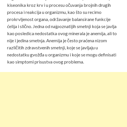
kiseonika kroz krv i u procesu očuvanja brojnih drugih
procesa i reakcija u organizmu, kao što su recimo
prokrvljenost organa, održavanje balansirane funkcije
ćelija i slično. Jedna od najpoznatijih smetnji koja se javlja
kao posledica nedostatka ovog minerala je anemija, ali to
nije i jedina smetnja. Anemija je često praćena nizom
različitih zdravstvenih smetnji, koje se javljaju u
nedostatku gvožđa u organizmu i koje se mogu definisati
kao simptomi prisustva ovog problema.