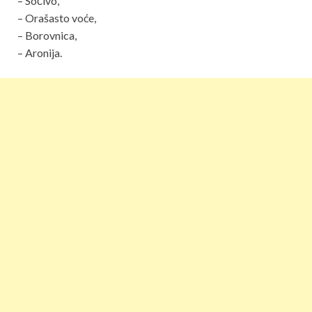
– Sočivo,
– Orašasto voće,
– Borovnica,
– Aronija.