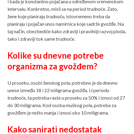
i kada je konstantno pojačana u određenom vremenskom
intervalu. Konkretno, misli se na period trudnoće. Zato,
žene koje planiraju trudnoću, istovremeno treba da
planiraju i pojačan unos namirnica koje sadrže gvožđe. Na
taj način, obezbediće kako zdraviji i pravilniji razvoj ploda,
tako i zdraviji tok same trudnoće.
Kolike su dnevne potrebe
organizma za gvožđem?
U proseku, osobi ženskog pola, potrebno je da dnevno
unese između 18 i 22 miligrama gvožđa. U periodu
trudnoće, ta potreba raste u proseku za 50% i iznosi od 27
do 30 miligrama. Kod osoba muškog pola, potreba za
gvožđem je nešto manja i iznosi oko 10 miligrama.
Kako sanirati nedostatak